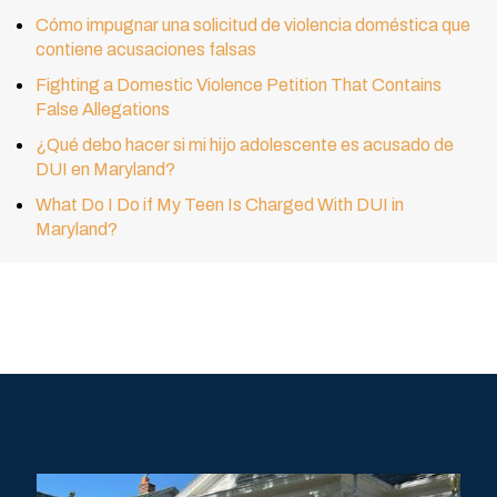
Cómo impugnar una solicitud de violencia doméstica que
contiene acusaciones falsas
Fighting a Domestic Violence Petition That Contains
False Allegations
¿Qué debo hacer si mi hijo adolescente es acusado de
DUI en Maryland?
What Do I Do if My Teen Is Charged With DUI in
Maryland?