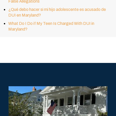
False Allegations
¿Qué debo hacer si mi hijo adolescente es acusado de
DUI en Maryland?
What Do I Do if My Teen Is Charged With DUI in
Maryland?